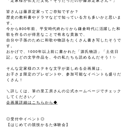
「定家様が伝えた文化－そうだったのか藤原定家さん－」
皆さんは藤原定家ってご存知ですか？
歴史の教科書やドラマなどで知っている方も多いかと思いま
す。
今から800年前、平安時代終わりから鎌倉時代に活躍した和
歌を作るのが得意なことで有名な貴族で、
自分や子孫のために和歌や物語をたくさん書き写したそうで
す。
おかげで、1000年以上前に書かれた「源氏物語」「土佐日
記」などの文学作品を、今の私たちも読めるんだそう！✨
そんな定家様のステキな文字が楽しめる企画展は、
お子さま限定のプレゼントや、参加可能なイベントも盛りだ
くさん！
＼詳しくは、筆の里工房さんの公式ホームページでチェック
してください／
企画展詳細はこちらから◆
◎受付中イベント◎
【はじめての競技かるた体験会】