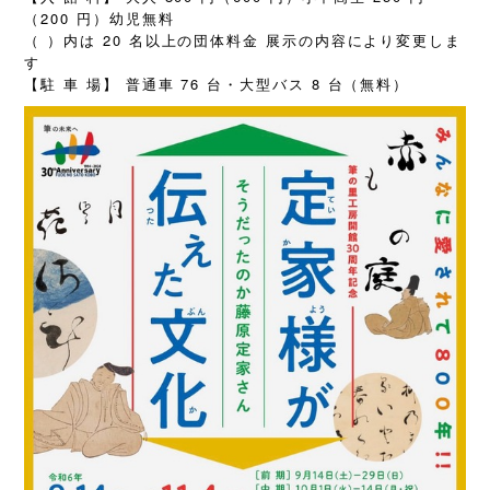
（200 円）幼児無料
（ ）内は 20 名以上の団体料金 展示の内容により変更しま
す
76
8
【駐
車
場】
普通車
台・大型バス
台（無料）