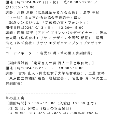
開催日時:2024/9/22（日・祝） ①10:30〜12:00 ／
②13:30〜15:00
講師：川原 康嗣（広島紅葉かるた会会長）、廣本 幸紀
（（一社）全日本かるた協会専任読手）ほか
【記念シンポジウム 「定家様の書とフォント」】
開催日時:2024/10/13（日） 13:30〜15:00
講師：西塚 涼子（アドビ プリンシパルデザイナー）、阪本
圭太郎（株式会社モリサワ デザイン企画部 部長）、増田
浩之（株式会社モリサワ エグゼクティブタイプデザイナ
ー）
コーディネーター：名児耶 明（筆の里工房副館長）
【副館長対談 「定家さんの謎 百人一首と歌仙絵」】
開催日時:2024/10/27（日） 13:30〜15:00
講師： 吉海 直人（同志社女子大学名誉教授）、土屋 貴裕
（東京国立博物館 絵画・彫刻室長）、名児耶 明（筆の里工
房副館長）
============================
筆の里工房
【開館時間】9：30～17：00（入館は 16：30 まで）
【休 館 日】月曜日（祝日の場合翌日）
【入 館 料】 大人 800 円（600 円）小中高生 250 円